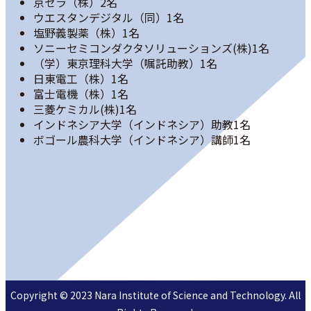
京セラ（株）
2名
ウエスタンデジタル（同）
1名
塩野義製薬（株）
1名
ソニーセミコンダクタソリューションズ(株)
1名
（学）東京理科⼤学（嘱託助教）
1名
⽇東電⼯（株）
1名
富⼠電機（株）
1名
三菱ケミカル(株)
1名
インドネシア⼤学（インドネシア）助教
1名
ボゴール農科⼤学（インドネシア）講師
1名
Copyright © 2023 Nara Institute of Science and Technology. All