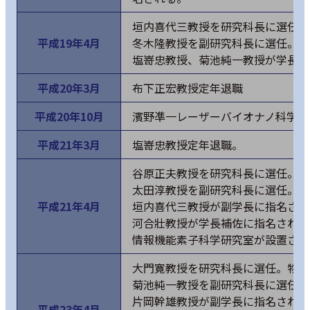
垣内喜代三教授を研究科長に選任。
平成19年4月
冬木隆教授を副研究科長に選任。物
塩嵜忠教授、菊池純一教授が学長補
平成20年3月
布下正宏教授定年退職
平成20年10月
濱野凖一レーザーバイオナノ科学寄
平成21年3月
塩嵜忠教授定年退職。
谷原正夫教授を研究科長に選任。物
太田淳教授を副研究科長に選任。
平成21年4月
垣内喜代三教授が副学長に指名され
河合壯教授が学長補佐に指名される
情報機能素子科学研究室が設置され
大門寛教授を研究科長に選任。物質
菊池純一教授を副研究科長に選任。
片岡幹雄教授が副学長に指名される
平成23年4月