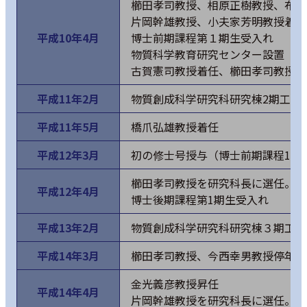
櫛田孝司教授、相原正樹教授、布下
片岡幹雄教授、小夫家芳明教授着任
平成10年4月
博士前期課程第１期生受入れ
物質科学教育研究センター設置
古賀憲司教授着任、櫛田孝司教授セ
平成11年2月
物質創成科学研究科研究棟2期工事
平成11年5月
橋爪弘雄教授着任
平成12年3月
初の修士号授与（博士前期課程1期
櫛田孝司教授を研究科長に選任。古
平成12年4月
博士後期課程第1期生受入れ
平成13年2月
物質創成科学研究科研究棟３期工事
平成14年3月
櫛田孝司教授、今西幸男教授停年退
金光義彦教授昇任
平成14年4月
片岡幹雄教授を研究科長に選任。冬