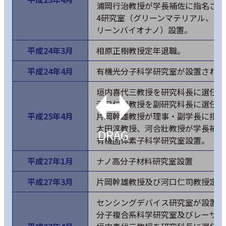
浦岡行治教授が学長補佐に指名され
4研究室（グリーンマテリアル、グ
リーンバイオナノ）設置。
平成24年3月
相原正樹教授定年退職。
平成24年4月
有機光分子科学研究室が設置され、
垣内喜代三教授を研究科長に選任。
河口仁司教授を副研究科長に選任。
平成25年4月
片岡幹雄教授が理事・副学長に指名
太田淳教授、河合壯教授が学長補佐
DRAG
有機固体素子科学研究室設置。
平成27年1月
ナノ高分子材料研究室設置
平成27年3月
片岡幹雄教授及び河口仁司教授定年
センシングデバイス研究室が設置さ
分子複合系科学研究室及びレーザー