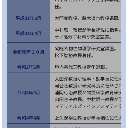
任。
平成31年3月
大門寛教授、藤木道也教授退職
中村雅一教授が学長補佐に指名され
平成31年4月
ナノ高分子材料研究室設置。
凝縮系物性物理学研究室設置。
令和元年１０月
松下智裕教授着任。
令和2年3月
垣内喜代三教授定年退職。
太田淳教授が理事・副学長に任命さ
河合壯教授が研究科長に任命される
令和3年4月
浦岡行治教授が物質科学教育研究セ
山田容子教授、中村雅一教授が学長
マテリアルズ・インフォマティクス
令和4年4月
上久保裕生教授が学長補佐に任命さ