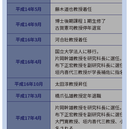
平成14年5月
藤木道也教授着任
博士後期課程１期生修了
平成14年9月
古賀憲司教授停年退官
平成16年3月
河合壯教授着任
国立大学法人に移行。
片岡幹雄教授を研究科長に選任。
平成16年4月
布下正宏教授を副研究科長に選任、
垣内喜代三教授が学長補佐に指名さ
平成16年10月
太田淳教授昇任
平成17年3月
橋爪弘雄教授定年退職
片岡幹雄教授を研究科長に選任。
布下正宏教授を副研究科長に選任、
平成17年4月
大門寛教授、垣内喜代三教授、小夫
名される。