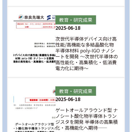
教育・研究成果
2025-06-18
次世代半導体デバイス向け高
性能/高機能な多結晶酸化物
半導体材料 poly-IGO ナノシ
ートを開発 ～次世代半導体の
高性能化・高集積化・低消費
電力化に期待～
教育・研究成果
2025-06-18
ゲートオールアラウンド型 ナ
ノシート酸化物半導体トラン
ジスタを開発 ――半導体の高集積
化・高機能化へ期待――