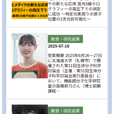
ヤの新たな応用 蛍光X線ホロ
グラフィーの高圧下での測定
に成功 ～特定元素周りの原子
位置の3次元的可視化～
教育・研究成果
2025-07-16
受賞概要 2025年6月26～27日
に北海道大学（札幌市）で開
催された第51回生体分子科学
討論会（主催：第51回生体分
子科学討論会実行委員会）に
おいて、機能超分子化学研究
室の高橋鈴乃さん（博士前期
課程…
教育・研究成果