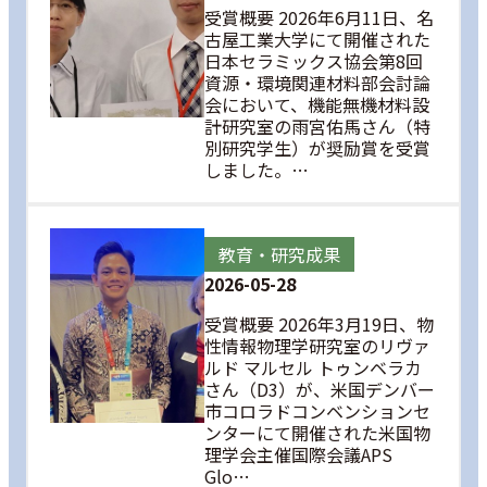
受賞概要 2026年6月11日、名
古屋工業大学にて開催された
日本セラミックス協会第8回
資源・環境関連材料部会討論
会において、機能無機材料設
計研究室の雨宮佑馬さん（特
別研究学生）が奨励賞を受賞
しました。…
教育・研究成果
2026-05-28
受賞概要 2026年3月19日、物
性情報物理学研究室のリヴァ
ルド マルセル トゥンベラカ
さん（D3）が、米国デンバー
市コロラドコンベンションセ
ンターにて開催された米国物
理学会主催国際会議APS
Glo…