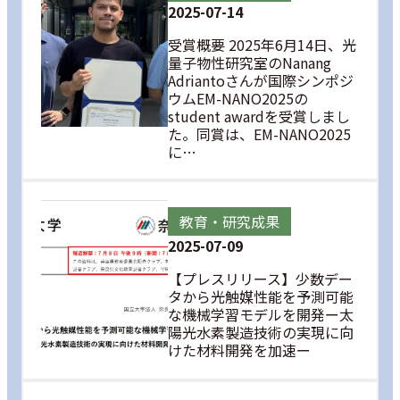
2025-07-14
受賞概要 2025年6月14日、光
量子物性研究室のNanang
Adriantoさんが国際シンポジ
ウムEM-NANO2025の
student awardを受賞しまし
た。同賞は、EM-NANO2025
に…
教育・研究成果
2025-07-09
【プレスリリース】少数デー
タから光触媒性能を予測可能
な機械学習モデルを開発ー太
陽光水素製造技術の実現に向
けた材料開発を加速ー