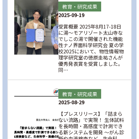
教育・研究成果
2025-09-19
受賞概要 2025年8月17-18日
に湯～モアリゾート太山寺な
でしこの湯で開催された機能
性ナノ界面科学研究会 夏の学
校2025において、物性情報物
理学研究室の徳原圭祐さんが
優秀発表賞を受賞しました。
同…
教育・研究成果
2025-08-29
【プレスリリース】「詰まら
ない流路」で実現！ 生体試料
を長時間・高感度で計測でき
る新システムを開発 ～がん診
断や血液検査など、生命科