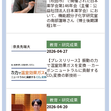
（吹田市）で開催された日本
薬学会第146年会（主催：公
益社団法人日本薬学会）にお
いて、機能超分子化学研究室
の南部蓮琳さん（博士後期課
程1年…
教育・研究成果
2026-04-27
【プレスリリース】振動の力
で温室効果ガスを変換 ―カー
ボンニュートラルに貢献する
CO₂変換の新技術―
教育・研究成果
2026-04-20