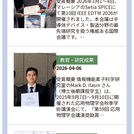
受賞概要 2026年3月1〜4日、
マレーシアのSetia SPICEに
て第10回 IEEE EDTM 2026が
開催されました。本会議は半
導体デバイス・製造分野の最
先端研究を扱う権威ある国際
会議です。…
教育・研究成果
2026-04-06
受賞概要 情報機能素子科学研
究室のMark D. Ilasin さん
（博士後期課程学生）は、
2025年9月7日〜9月10日に開
催された応用物理学会秋季学
術講演会にて、「第59回 応用
物理学会講演奨励賞…