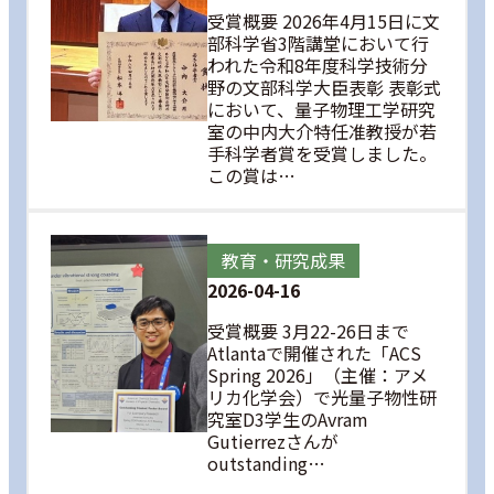
受賞概要 2026年4月15日に文
部科学省3階講堂において行
われた令和8年度科学技術分
野の文部科学大臣表彰 表彰式
において、量子物理工学研究
室の中内大介特任准教授が若
手科学者賞を受賞しました。
この賞は…
教育・研究成果
2026-04-16
受賞概要 3月22-26日まで
Atlantaで開催された「ACS
Spring 2026」（主催：アメ
リカ化学会）で光量子物性研
究室D3学生のAvram
Gutierrezさんが
outstanding…