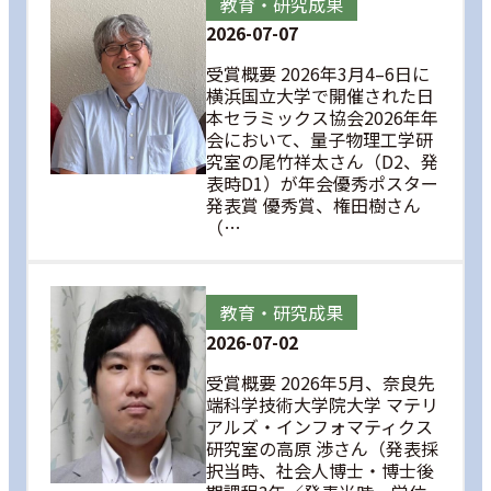
教育・研究成果
2026-07-07
受賞概要 2026年3月4–6日に
横浜国立大学で開催された日
本セラミックス協会2026年年
会において、量子物理工学研
究室の尾竹祥太さん（D2、発
表時D1）が年会優秀ポスター
発表賞 優秀賞、権田樹さん
（…
教育・研究成果
2026-07-02
受賞概要 2026年5月、奈良先
端科学技術大学院大学 マテリ
アルズ・インフォマティクス
研究室の高原 渉さん（発表採
択当時、社会人博士・博士後