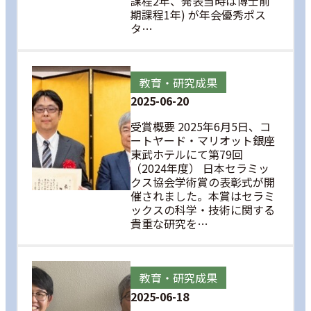
課程2年、発表当時は博士前
期課程1年) が年会優秀ポス
タ…
教育・研究成果
2025-06-20
受賞概要 2025年6月5日、コ
ートヤード・マリオット銀座
東武ホテルにて第79回
（2024年度） 日本セラミッ
クス協会学術賞の表彰式が開
催されました。本賞はセラミ
ックスの科学・技術に関する
貴重な研究を…
教育・研究成果
2025-06-18