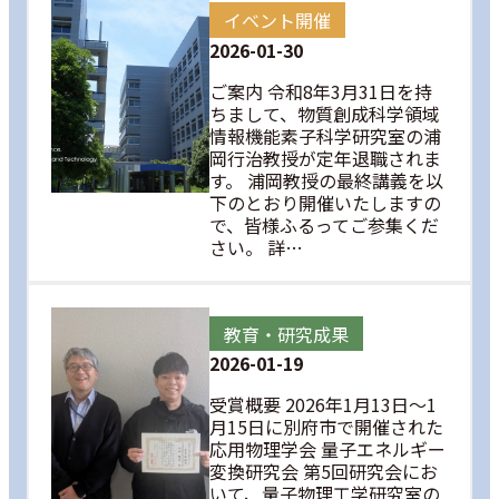
イベント開催
2026-01-30
ご案内 令和8年3月31日を持
ちまして、物質創成科学領域
情報機能素子科学研究室の浦
岡行治教授が定年退職されま
す。 浦岡教授の最終講義を以
下のとおり開催いたしますの
で、皆様ふるってご参集くだ
さい。 詳…
教育・研究成果
2026-01-19
受賞概要 2026年1月13日～1
月15日に別府市で開催された
応用物理学会 量子エネルギー
変換研究会 第5回研究会にお
いて、量子物理工学研究室の