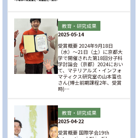
教育・研究成果
2025-05-14
受賞概要 2024年9月18日
（水）～21日（土）に京都大
学で開催された第18回分子科
学討論会（京都）2024におい
て、マテリアルズ・インフォ
マティクス研究室の山本富也
さん(博士前期課程2年、受賞
時)…
教育・研究成果
2025-04-22
受賞概要 国際学会19th