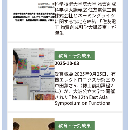
科学技術大学院大学 物質創成
科学棟大講義室 住友電気工業
株式会社とネーミングライツ
に関する協定を締結 「住友電
工 物質創成科学大講義室」が
誕生
教育・研究成果
2025-10-03
受賞概要 2025年9月25日、有
機エレクトロニクス研究室の
戸田薫さん（博士前期課程2
年）が、大阪公立大学で開催
されたThe 12th East Asia
Symposium on Functiona…
教育・研究成果