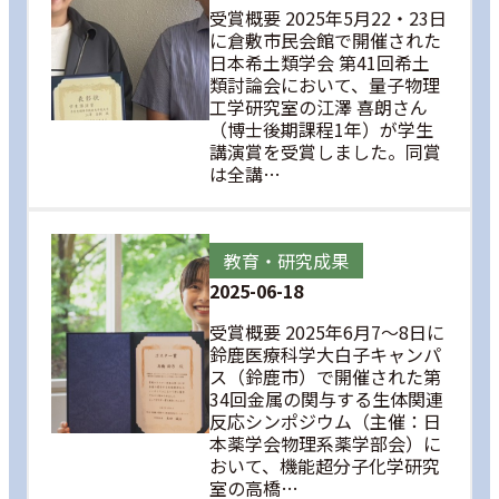
受賞概要 2025年5月22・23日
に倉敷市民会館で開催された
日本希土類学会 第41回希土
類討論会において、量子物理
工学研究室の江澤 喜朗さん
（博士後期課程1年）が学生
講演賞を受賞しました。同賞
は全講…
教育・研究成果
2025-06-18
受賞概要 2025年6月7～8日に
鈴鹿医療科学大白子キャンパ
ス（鈴鹿市）で開催された第
34回金属の関与する生体関連
反応シンポジウム（主催：日
本薬学会物理系薬学部会）に
おいて、機能超分子化学研究
室の高橋…