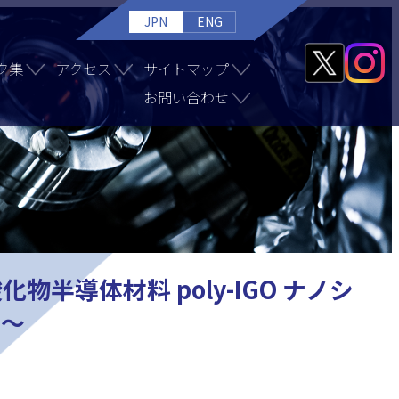
JPN
ENG
ク集
アクセス
サイトマップ
お問い合わせ
導体材料 poly-IGO ナノシ
待～