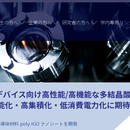
生の方へ
企業の方へ
研究者の方へ
学内専用リン
イス向け高性能/高機能な多結晶酸化物半
性能化・高集積化・低消費電力化に期
材料 poly-IGO ナノシートを開発