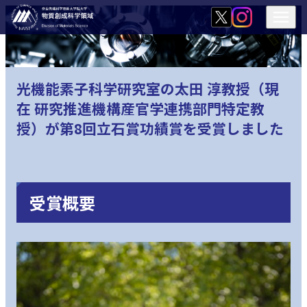
光機能素子科学研究室の太田 淳教授（現
在 研究推進機構産官学連携部門特定教
授）が第8回立石賞功績賞を受賞しました
受賞概要