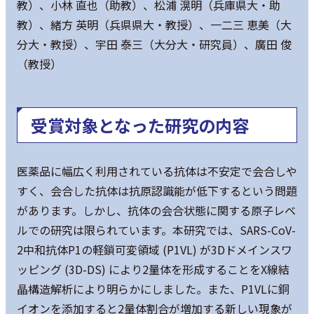
教）、小林 直也（助教）、松浦 滉明（兵庫県大・助
教）、緒方 英明（兵県県大・教授）、一二三 恵美（大
分大・教授）、宇田 泰三（大分大・研究員）、廣田 俊
（教授）
受賞対象となった研究の内容
医薬品に幅広く利用されている抗体は不安定で会合しや
すく、会合した抗体は抗原認識能が低下するという問題
があります。しかし、抗体の会合状態に関する原子レベ
ルでの研究は限られています。本研究では、SARS-CoV-
2中和抗体P1の軽鎖可変領域 (P1VL) が3Dドメインスワ
ッピング (3D-DS) により2量体を形成することをX線結
晶構造解析により明らかにしました。また、P1VLに銅
イオンを添加すると2量体割合が増加する新しい現象が