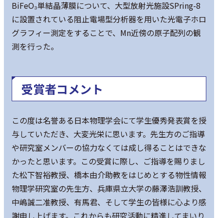
BiFeO₃単結晶薄膜について、大型放射光施設SPring-8
に設置されている阻止電場型分析器を用いた光電⼦ホロ
グラフィー測定をすることで、Mn近傍の原⼦配列の観
測を行った。
受賞者コメント
この度は名誉ある日本物理学会にて学生優秀発表賞を授
与していただき、大変光栄に思います。先生方のご指導
や研究室メンバーの協力なくては成し得ることはできな
かったと思います。この受賞に際し、ご指導を賜りまし
た松下智裕教授、橋本由介助教をはじめとする物性情報
物理学研究室の先生方、兵庫県立大学の藤澤浩訓教授、
中嶋誠二准教授、有馬君、そして学生の皆様に心より感
謝申し上げます。これからも研究活動に精進してまいり