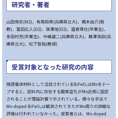
研究者・著者
山田侑矢(M2)、有馬知希(兵庫県立大)、橋本由介(助
教)、富田広人(D2)、孫澤旭(D2)、盛喜琢也(卒業生)、
多田村充(卒業生)、中嶋誠二(兵庫県立大)、藤澤浩訓(兵
庫県立大)、松下智裕(教授)
受賞対象となった研究の内容
強誘電体材料として注目されているBiFeO₃はMnをドー
プすると、試料内に存在する酸素空孔がMn近傍に固定
されることが理論計算で示されている。様々な手法で
Mn-doped BiFeO₃は観測されてきたがMn周りの詳細な
評価は行われていなかった。受賞者らは、Mn-doped