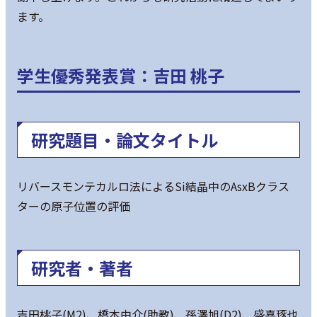
ます。
学生優秀発表賞：吉田 桃子
研究題目・論文タイトル
リバースモンテカルロ法によるSi結晶中のAsxBクラス
ターの原子位置の評価
研究者・著者
吉田桃子(M2)、橋本由介(助教)、孫澤旭(D2)、盛喜琢也