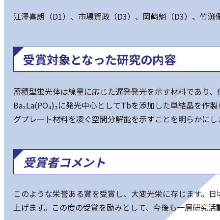
江澤喜朗（D1）、市場賢政（D3）、岡﨑魁（D3）、竹渕優馬
受賞対象となった研究の内容
蓄積型蛍光体は線量に応じた遅発発光を示す材料であり、
Ba₃La(PO₄)₃に発光中心としてTbを添加した単結晶を
グプレート材料を凌ぐ空間分解能を示すことを明らかにし
受賞者コメント
このような栄誉ある賞を受賞し、大変光栄に存じます。日
上げます。この度の受賞を励みとして、今後も一層研究活