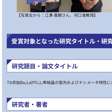
【写真左から：江澤 喜朗さん、河口准教授】
受賞対象となった研究タイトル・研
研究題目・論文タイトル
Tb添加Ba₃La(PO₄)₃単結晶の蛍光およびドシメータ特性
研究者・著者