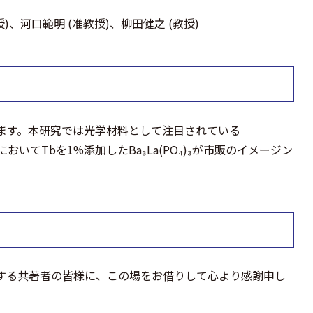
、河口範明 (准教授)、柳田健之 (教授)
ます。本研究では光学材料として注目されている
いてTbを1%添加したBa₃La(PO₄)₃が市販のイメージン
する共著者の皆様に、この場をお借りして心より感謝申し