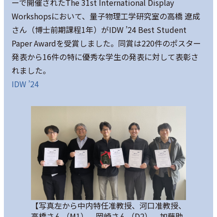
ーで開催されたThe 31st International Display
Workshopsにおいて、量子物理工学研究室の高橋 遼成
さん（博士前期課程1年）がIDW ’24 Best Student
Paper Awardを受賞しました。同賞は220件のポスター
発表から16件の特に優秀な学生の発表に対して表彰さ
れました。
IDW ’24
【写真左から中内特任准教授、河口准教授、
高橋さん（M1）、岡崎さん（D2）、加藤助