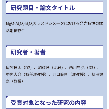
研究題目・論文タイトル
MgO-Al
O
-B
O
ガラスドシメータにおける発光特性の賦
2
3
2
3
活剤依存性
研究者・著者
尾竹祥太（D2）、加藤匠（助教）、西川晃弘（D3）、
中内大介（特任准教授）、河口範明（准教授）、柳田健
之（教授）
受賞対象となった研究の内容