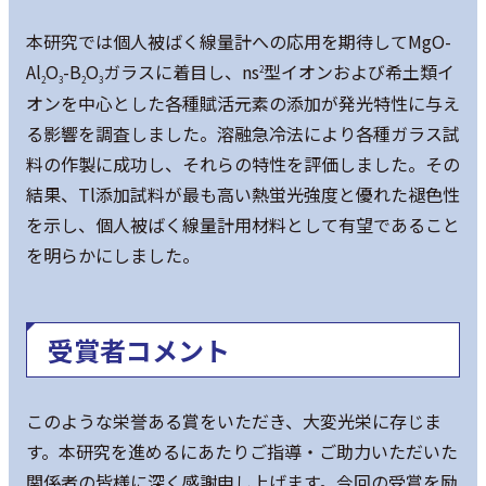
本研究では個人被ばく線量計への応用を期待してMgO-
Al
O
-B
O
ガラスに着目し、ns
型イオンおよび希土類イ
2
2
3
2
3
オンを中心とした各種賦活元素の添加が発光特性に与え
る影響を調査しました。溶融急冷法により各種ガラス試
料の作製に成功し、それらの特性を評価しました。その
結果、Tl添加試料が最も高い熱蛍光強度と優れた褪色性
を示し、個人被ばく線量計用材料として有望であること
を明らかにしました。
受賞者コメント
このような栄誉ある賞をいただき、大変光栄に存じま
す。本研究を進めるにあたりご指導・ご助力いただいた
関係者の皆様に深く感謝申し上げます。今回の受賞を励