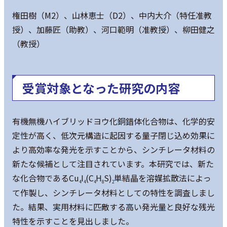
権田樹（M2）、山林恵士（D2）、中内大介（特任准教
授）、加藤匠（助教）、河口範明（准教授）、柳田健之
（教授）
受賞対象となった研究の内容
有機無機ハイブリッドヨウ化銅錯体化合物は、化学的安
定性が高く、低次元構造に起因する量子閉じ込め効果に
より高効率な発光を示すことから、シンチレータ材料の
新たな候補として注目されています。本研究では、新た
な化合物であるCu
I
(C
H
S)
単結晶を溶媒拡散法によっ
4
4
4
8
2
て作製し、シンチレータ材料としての特性を調査しまし
た。結果、実用材料に匹敵する高い発光量と良好な残光
特性を示すことを見出しました。