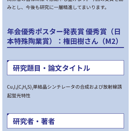
みとし、今後も研究に一層精進してまいります。
年会優秀ポスター発表賞 優秀賞（日
本特殊陶業賞）：権田樹さん（M2）
研究題目・論文タイトル
Cu
I
(C
H
S)
単結晶シンチレータの合成および放射線誘
4
4
4
8
2
起蛍光特性
研究者・著者