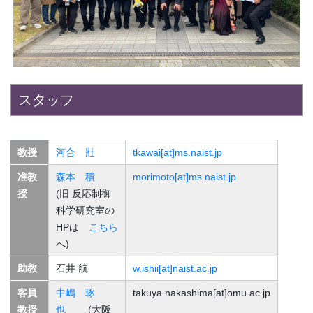
スタッフ
教授
河合 壯
tkawai[at]ms.naist.jp
准教
森本 積
morimoto[at]ms.naist.jp
授
(旧 反応制御
科学研究室の
HPは
こちら
へ)
助教
石井 航
w.ishii[at]naist.ac.jp
客員
中嶋 琢
takuya.nakashima[at]omu.ac.jp
教授
也
(大阪