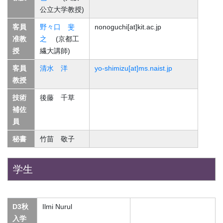
公立大学教授)
客員
野々口 斐
nonoguchi[at]kit.ac.jp
准教
之
(京都工
授
繊大講師)
客員
清水 洋
yo-shimizu[at]ms.naist.jp
教授
技術
後藤 千草
補佐
員
秘書
竹苗 敬子
学生
D3秋
Ilmi Nurul
入学