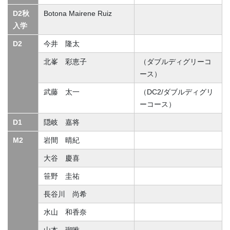
D2秋
Botona Mairene Ruiz
入学
D2
今井 隆太
北峯 彩恵子
（ダブルディグリーコ
ース）
武藤 太一
（DC2/ダブルディグリ
ーコース）
D1
隠岐 嘉将
M2
岩間 晴紀
大谷 慶喜
笹野 圭祐
長谷川 尚希
水山 和香奈