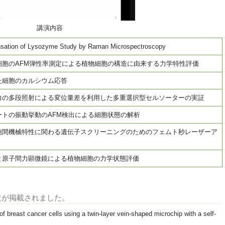
講演内容
ensation of Lysozyme Study by Raman Microspectroscopy
細胞のAFM弾性率測定による植物細胞の構造に由来する力学特性評価
た細胞のカルシウム応答
力の多段照射による変位量差を利用した多重選択型セルソーターの実証
ートの振動挙動のAFM検出による細胞状態の解析
胞間機械特性に関わる遺伝子スクリーニングのためのフェムト秒レーザーア
と原子間力顕微鏡による植物細胞の力学状態評価
に論文が掲載されました。
 breast cancer cells using a twin-layer vein-shaped microchip with a self-