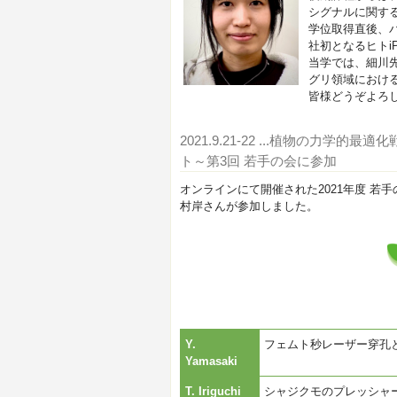
シグナルに関する
学位取得直後、
社初となるヒトi
当学では、細川
グリ領域におけ
皆様どうぞよろ
2021.9.21-22
...植物の力学的最適
ト～第3回 若手の会に参加
オンラインにて開催された2021年度 若手
村岸さんが参加しました。
Y.
フェムト秒レーザー穿孔
Yamasaki
T. Iriguchi
シャジクモのプレッシャ