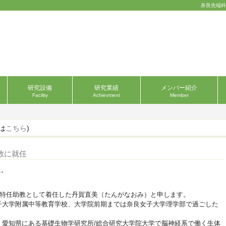
奈良先端科
研究設備
研究業績
メンバー紹介
Facility
Achievment
Member
ンは
こちら
)
教に就任
た。
付で特任助教として着任した丹賀直美（たんがなおみ）と申します。
子大学附属中等教育学校、大学院前期までは奈良女子大学理学部で過ごした
、愛知県にある基礎生物学研究所/総合研究大学院大学で脳神経系で働く生体