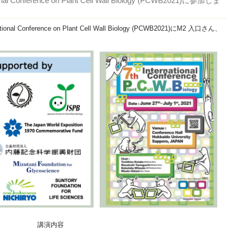
tional Conference on Plant Cell Wall Biology (PCWB2021)に参加しま
l Conference on Plant Cell Wall Biology (PCWB2021)にM2 入口さん、
。
講演内容