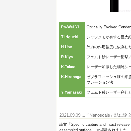
Po-Wei Yi
Opticallly Evolved Cond
T.Iriguchi
シャジクモが有する巨大
H.Uno
外力の作用強度に依存し
R.Kiya
フェムト秒レーザー衝撃
K.Takao
レーザー加振した細胞シ
K.Hironaga
ゼブラフィッシュ胚の細
ブレーション法
Y.Yamasaki
フェムト秒レーザー穿孔
2021.09.09
...「Nanoscale」誌
論文「Specific capture and intact release of
assembled surface」 が掲載されました。