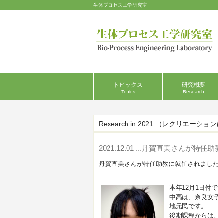
生体プロセス工学研究室
トピックス
研究概要
Topics
Research
Research in 2021 （レクリエーショ
2021.12.01
...丹賀直美さんが特任助
丹賀直美さんが特任助教に就任されまし
本年12月1日
中高は、奈良女
地元民です。
後期課程からは