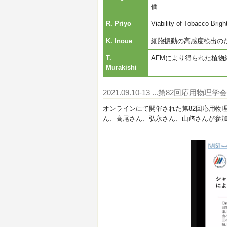
価
R. Priyo
Viability of Tobacco Brigh
K. Inoue
細胞振動の高感度検出の
T.
AFMにより得られた植
Murakishi
2021.09.10-13
...第82回応用物理
オンラインにて開催された第82回応用物理学
ん、高尾さん、弘永さん、山﨑さんが参