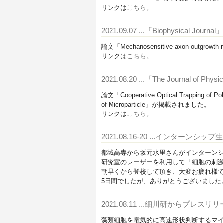
リンクは
こちら。
2021.09.07
...「Biophysical J
論文「Mechanosensitive axon outgrowth
リンクは
こちら。
2021.08.20
...「The Journal of 
論文「Cooperative Optical Trapping of Poly
of Microparticle」が掲載されました。
リンクは
こちら。
2021.08.16-20
...インターンシッ
都城高専から坂元水里さんがインターン
研究室のレーザーを利用して「細胞の刺
朝早くから登校して頂き、大変お疲れ様
5日間でしたが、ありがとうございました
2021.08.11
...細川研からプレスリ
藻類細胞を電気的に高速形状判断するマ