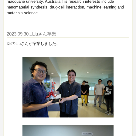
macquarie university, Australia.His research interests include
nanomaterial synthesis, drug-cell interaction, machine learning and
materials science.
2023.09.30
...Liuさん卒業
D3のLiuさんが卒業しました。