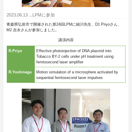
2023.06.13
...LPMに参加
青森県弘前市で開催された第24回LPMに細川先生、D1 Priyoさん、
M2 吉永さんが参加しました。
講演内容
R.Priyo
Effective photoinjection of DNA plasmid into
Tobacco BY-2 cells under pH treatment using
femtosecond laser amplifier
R.Yoshinaga
Motion simulation of a microsphere activated by
sequential femtosecond laser impulses