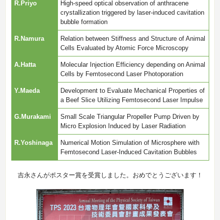
R.Priyo
High-speed optical observation of anthracene
crystallization triggered by laser-induced cavitation
bubble formation
R.Namura
Relation between Stiffness and Structure of Animal
Cells Evaluated by Atomic Force Microscopy
A.Hatta
Molecular Injection Efficiency depending on Animal
Cells by Femtosecond Laser Photoporation
Y.Maeda
Development to Evaluate Mechanical Properties of
a Beef Slice Utilizing Femtosecond Laser Impulse
G.Murakami
Small Scale Triangular Propeller Pump Driven by
Micro Explosion Induced by Laser Radiation
R.Yoshinaga
Numerical Motion Simulation of Microsphere with
Femtosecond Laser-Induced Cavitation Bubbles
吉永さんがポスター賞を受賞しました。おめでとうございます！