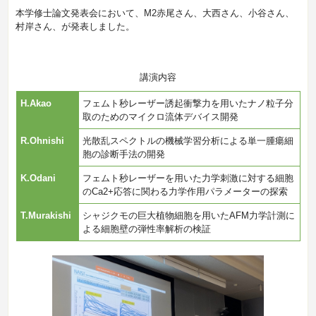
本学修士論文発表会において、M2赤尾さん、大西さん、小谷さん、
村岸さん、が発表しました。
講演内容
H.Akao
フェムト秒レーザー誘起衝撃力を用いたナノ粒子分
取のためのマイクロ流体デバイス開発
R.Ohnishi
光散乱スペクトルの機械学習分析による単一腫瘍細
胞の診断手法の開発
K.Odani
フェムト秒レーザーを用いた力学刺激に対する細胞
のCa2+応答に関わる力学作用パラメーターの探索
T.Murakishi
シャジクモの巨大植物細胞を用いたAFM力学計測に
よる細胞壁の弾性率解析の検証