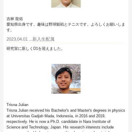
吉林 龍佑
愛知県出身です。趣味は野球観戦とテニスです。よろしくお願いしま
す。
2023.04.01
...新入生配属
研究室に新しくD1を迎えました。
Trisna Julian
Trisna Julian received his Bachelor's and Master's degrees in physics
at Universitas Gadjah Mada, Indonesia, in 2016 and 2019,
respectively. He is now a Ph.D. candidate in Nara Institute of
Science and Technology, Japan. His research interests include