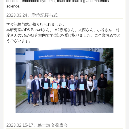
sensors, embedded systems, machine learning and materials
science.
2023.03.24
...学位記授与式
学位記授与式が執り行われました。
本研究室のD3 Po-weiさん、 M2赤尾さん、大西さん、小谷さん、村
岸さんの5名が研究室内で学位記を受け取りました。ご卒業おめでと
うございます。
2023.02.15-17
...修士論文発表会